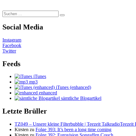
Suchen
Suchen
nach:
Social Media
Instagram
Facebook
Twitter
Feeds
iTunes
mp3
iTunes (enhanced)
enhanced
sämtliche Blogartikel
Letzte Brüller
TZ049 – Unsere kleine Filterbubble | Teezeit TalkradioTeezeit 
Kirsten
zu
Folge 393: It’s been a long time coming
Kirsten
zu
Folge 392: Eurovision Songaffen Couch