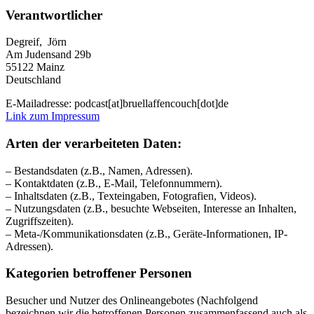
Verantwortlicher
Degreif, Jörn
Am Judensand 29b
55122 Mainz
Deutschland
E-Mailadresse: podcast[at]bruellaffencouch[dot]de
Link zum Impressum
Arten der verarbeiteten Daten:
– Bestandsdaten (z.B., Namen, Adressen).
– Kontaktdaten (z.B., E-Mail, Telefonnummern).
– Inhaltsdaten (z.B., Texteingaben, Fotografien, Videos).
– Nutzungsdaten (z.B., besuchte Webseiten, Interesse an Inhalten,
Zugriffszeiten).
– Meta-/Kommunikationsdaten (z.B., Geräte-Informationen, IP-
Adressen).
Kategorien betroffener Personen
Besucher und Nutzer des Onlineangebotes (Nachfolgend
bezeichnen wir die betroffenen Personen zusammenfassend auch als