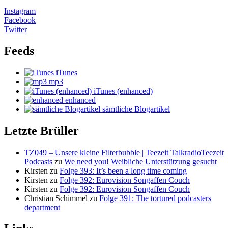
Instagram
Facebook
Twitter
Feeds
iTunes
mp3
iTunes (enhanced)
enhanced
sämtliche Blogartikel
Letzte Brüller
TZ049 – Unsere kleine Filterbubble | Teezeit TalkradioTeezeit
Podcasts
zu
We need you! Weibliche Unterstützung gesucht
Kirsten
zu
Folge 393: It’s been a long time coming
Kirsten
zu
Folge 392: Eurovision Songaffen Couch
Kirsten
zu
Folge 392: Eurovision Songaffen Couch
Christian Schimmel
zu
Folge 391: The tortured podcasters
department