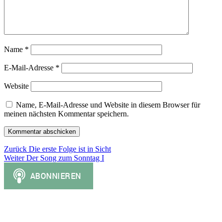
Name
*
E-Mail-Adresse
*
Website
Name, E-Mail-Adresse und Website in diesem Browser für
meinen nächsten Kommentar speichern.
Beitragsnavigation
Vorheriger
Zurück
Die erste Folge ist in Sicht
Nächster
Beitrag:
Weiter
Der Song zum Sonntag I
Beitrag: