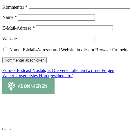
Kommentar
*
Name
*
E-Mail-Adresse
*
Website
Name, E-Mail-Adresse und Website in diesem Browser für meine
Beitragsnavigation
Vorheriger
Zurück
Podcast Nostalgie: Die verschollenen twi-five Folgen
Nächster
Beitrag:
Weiter
Unser erstes Hörergeschenk \o/
Beitrag:
Suchen