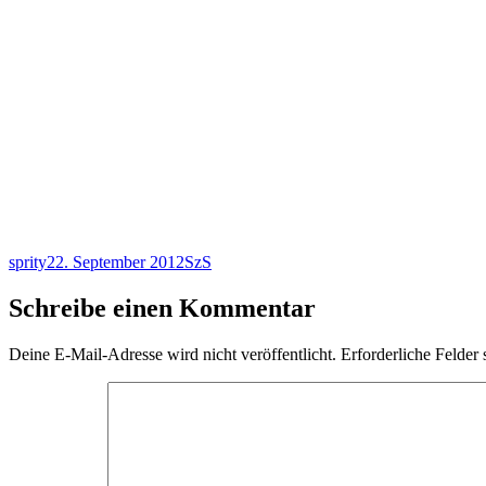
Autor
Veröffentlicht
Kategorien
sprity
22. September 2012
SzS
am
Schreibe einen Kommentar
Deine E-Mail-Adresse wird nicht veröffentlicht.
Erforderliche Felder 