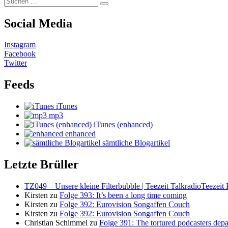
Suchen
nach:
Social Media
Instagram
Facebook
Twitter
Feeds
iTunes
mp3
iTunes (enhanced)
enhanced
sämtliche Blogartikel
Letzte Brüller
TZ049 – Unsere kleine Filterbubble | Teezeit TalkradioTeezeit 
Kirsten
zu
Folge 393: It’s been a long time coming
Kirsten
zu
Folge 392: Eurovision Songaffen Couch
Kirsten
zu
Folge 392: Eurovision Songaffen Couch
Christian Schimmel
zu
Folge 391: The tortured podcasters dep