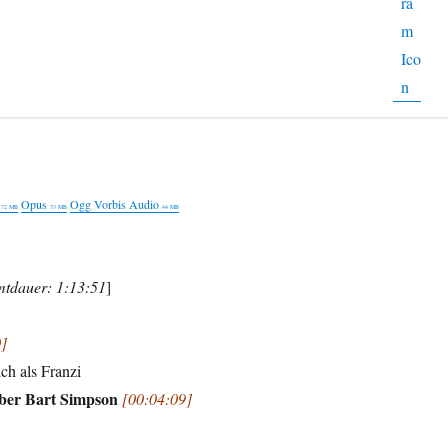
Opus
Ogg Vorbis Audio
72 MB
33 MB
44 MB
tdauer: 1:13:51
]
]
ich als Franzi
über Bart Simpson
[00:04:09]