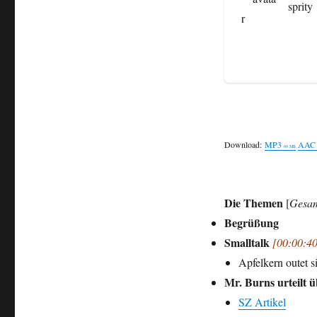
sprity
Download:
MP3
AAC
68 MB
Die Themen
[
Gesam
Begrüßung
Smalltalk
[00:00:40
Apfelkern outet s
Mr. Burns urteilt 
SZ Artikel