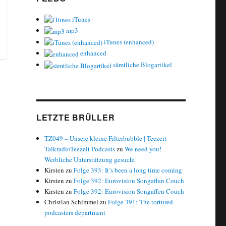
iTunes
mp3
iTunes (enhanced)
enhanced
sämtliche Blogartikel
LETZTE BRÜLLER
TZ049 – Unsere kleine Filterbubble | Teezeit
TalkradioTeezeit Podcasts
zu
We need you!
Weibliche Unterstützung gesucht
Kirsten
zu
Folge 393: It’s been a long time coming
Kirsten
zu
Folge 392: Eurovision Songaffen Couch
Kirsten
zu
Folge 392: Eurovision Songaffen Couch
Christian Schimmel
zu
Folge 391: The tortured
podcasters department