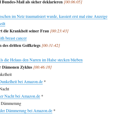
l Bundes-Mail als sicher deklarieren
[00:06:05]
schen im Netz traumatisiert wurde, kassiert erst mal eine Anzeige
eilt
 die Krankheit seiner Frau
[00:23:43]
ith breast cancer
n des dritten Golfkriegs
[00:31:42]
ls die Helaus den Narren im Halse stecken blieben
Der Dämonen Zyklus
[00:46:18]
kelheit
Dunkelheit bei Amazon.de
*
 Nacht
der Nacht bei Amazon.de
*
r Dämmerung
der Dämmerung bei Amazon.de
*