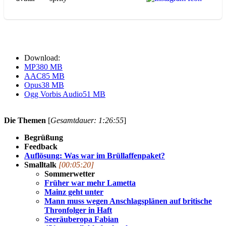
Download:
MP3
80 MB
AAC
85 MB
Opus
38 MB
Ogg Vorbis Audio
51 MB
Die Themen
[
Gesamtdauer: 1:26:55
]
Begrüßung
Feedback
Auflösung: Was war im Brüllaffenpaket?
Smalltalk
[00:05:20]
Sommerwetter
Früher war mehr Lametta
Mainz geht unter
Mann muss wegen Anschlagsplänen auf britische
Thronfolger in Haft
Seeräuberopa Fabian