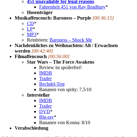
451 unavailable for legal reasons
Fahrenheit 451 von Ray Bradbury
*
Hosenträger
Musikaffencouch: Baroness – Purple
[00:36:15]
CD
*
LP
*
MP3
*
Reinhören:
Baroness – Shock Me
Nachdenkliches zu Weihnachten: Alt / Erwachsen
werden
[00:42:40]
Filmaffencouch
[00:56:00]
Star Wars – The Force Awakens
Review ist spoilerfrei!
IMDB
Trailer
Bechdel-Test
Bananen von sprity: 7,5/10
Interstellar
IMDB
Trailer
DVD
*
Blu-ray
*
Bananen von Konna: 8/10
Verabschiedung