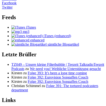
Facebook
Twitter
Feeds
iTunes
mp3
iTunes (enhanced)
enhanced
sämtliche Blogartikel
Letzte Brüller
TZ049 – Unsere kleine Filterbubble | Teezeit TalkradioTeezeit
Podcasts
zu
We need you! Weibliche Unterstützung gesucht
Kirsten
zu
Folge 393: It’s been a long time coming
Kirsten
zu
Folge 392: Eurovision Songaffen Couch
Kirsten
zu
Folge 392: Eurovision Songaffen Couch
Christian Schimmel
zu
Folge 391: The tortured podcasters
department
Links