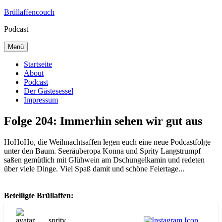
Zum
Brüllaffencouch
Inhalt
Podcast
springen
Menü
Startseite
About
Podcast
Der Gästesessel
Impressum
Folge 204: Immerhin sehen wir gut aus
HoHoHo, die Weihnachtsaffen legen euch eine neue Podcastfolge
unter den Baum. Seeräuberopa Konna und Sprity Langstrumpf
saßen gemütlich mit Glühwein am Dschungelkamin und redeten
über viele Dinge. Viel Spaß damit und schöne Feiertage...
Beteiligte Brüllaffen:
sprity