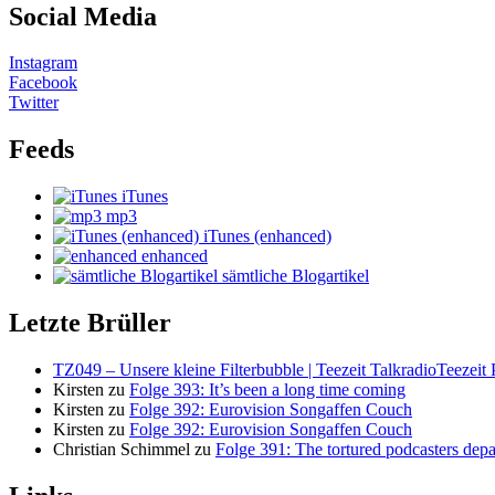
Social Media
Instagram
Facebook
Twitter
Feeds
iTunes
mp3
iTunes (enhanced)
enhanced
sämtliche Blogartikel
Letzte Brüller
TZ049 – Unsere kleine Filterbubble | Teezeit TalkradioTeezeit 
Kirsten
zu
Folge 393: It’s been a long time coming
Kirsten
zu
Folge 392: Eurovision Songaffen Couch
Kirsten
zu
Folge 392: Eurovision Songaffen Couch
Christian Schimmel
zu
Folge 391: The tortured podcasters dep