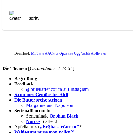
sprity
Download:
MP3
AAC
Opus
Ogg Vorbis Audio
69 MB
71 MB
31 MB
46 MB
Die Themen
[
Gesamtdauer: 1:14:54
]
Begrüßung
Feedback
@bruellaffencouch auf Instagram
Krummes Gemüse bei Aldi
Die Butterpreise steigen
Margarine und Napoleon
Serienaffencouch:
Serienfinale
Orphan Black
Narcos
Staffel 3
Apfelkern zu
„Ke$ha – Warrior“
*
Weißwurst muss man pellen?!