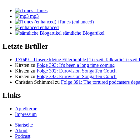
iTunes
mp3
iTunes (enhanced)
enhanced
sämtliche Blogartikel
Letzte Brüller
TZ049 – Unsere kleine Filterbubble | Teezeit TalkradioTeezeit 
Kirsten
zu
Folge 393: It’s been a long time coming
Kirsten
zu
Folge 392: Eurovision Songaffen Couch
Kirsten
zu
Folge 392: Eurovision Songaffen Couch
Christian Schimmel
zu
Folge 391: The tortured podcasters dep
Links
Apfelkerne
Impressum
Startseite
About
Podcast