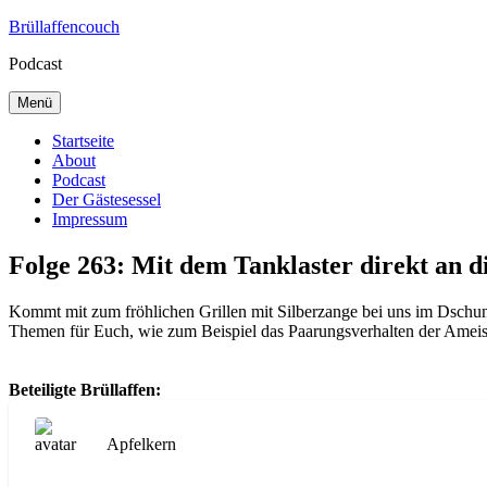
Zum
Brüllaffencouch
Inhalt
Podcast
springen
Menü
Startseite
About
Podcast
Der Gästesessel
Impressum
Folge 263: Mit dem Tanklaster direkt an d
Kommt mit zum fröhlichen Grillen mit Silberzange bei uns im Dschunge
Themen für Euch, wie zum Beispiel das Paarungsverhalten der Ameise
Beteiligte Brüllaffen:
Apfelkern