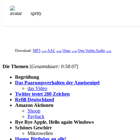
sprity
Download:
MP3
AAC
Opus
Ogg Vorbis Audio
54 MB
58 MB
24 MB
36 MB
Die Themen
[
Gesamtdauer: 0:58:07
]
Begrüßung
Das Paarungsverhalten der Ameisenigel
das Video
Twitter testet 280 Zeichen
Refill Deutschland
Amazon Aktionen
Shoop
Payback
Bye Bye Apple, Hello again Windows
Schönes Geschirr
Mikrowellen
Happy Birthday an alle!