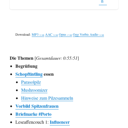
Download:
MP3
AAC
Opus
Ogg Vorbis Audio
52 MB
54 MB
27 MB
34 MB
Die Themen
[
Gesamtdauer: 0:55:51
]
Begrüßung
Schopftintling
essen
Parasolpilz
Mushroomizer
Hinweise zum Pilzesammeln
Vorbild Spitzenfrauen
Briefmarke #Porto
Influencer
Leseaffencouch 1: