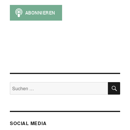
SU
Suchen
nach:
SOCIAL MEDIA