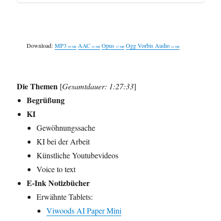
Download:
MP3
AAC
Opus
Ogg Vorbis Audio
80 MB
82 MB
47 MB
41 MB
Die Themen
[
Gesamtdauer: 1:27:33
]
Begrüßung
KI
Gewöhnungssache
KI bei der Arbeit
Künstliche Youtubevideos
Voice to text
E-Ink Notizbücher
Erwähnte Tablets:
Viwoods AI Paper Mini