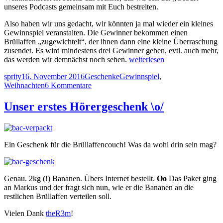
unseres Podcasts gemeinsam mit Euch bestreiten.
Also haben wir uns gedacht, wir könnten ja mal wieder ein kleines
Gewinnspiel veranstalten. Die Gewinner bekommen einen
Brüllaffen „zugewichtelt“, der ihnen dann eine kleine Überraschung
zusendet. Es wird mindestens drei Gewinner geben, evtl. auch mehr,
„Wichtelaffencouch
das werden wir demnächst noch sehen.
weiterlesen
–
Autor
Veröffentlicht
Kategorien
Schlagwörter
sprity
16. November 2016
Geschenke
Gewinnspiel
,
Unser
am
zu
Weihnachten
6 Kommentare
Gewinnspiel
Wichtelaffencouch
zu
–
Weihnachten
Unser erstes Hörergeschenk \o/
Unser
2016“
Gewinnspiel
zu
Weihnachten
Ein Geschenk für die Brüllaffencouch! Was da wohl drin sein mag?
2016
Genau. 2kg (!) Bananen. Übers Internet bestellt.
Oo
Das Paket ging
an Markus und der fragt sich nun, wie er die Bananen an die
restlichen Brüllaffen verteilen soll.
Vielen Dank
theR3m
!