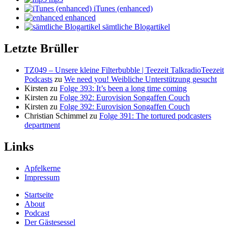
iTunes (enhanced)
enhanced
sämtliche Blogartikel
Letzte Brüller
TZ049 – Unsere kleine Filterbubble | Teezeit TalkradioTeezeit
Podcasts
zu
We need you! Weibliche Unterstützung gesucht
Kirsten
zu
Folge 393: It’s been a long time coming
Kirsten
zu
Folge 392: Eurovision Songaffen Couch
Kirsten
zu
Folge 392: Eurovision Songaffen Couch
Christian Schimmel
zu
Folge 391: The tortured podcasters
department
Links
Apfelkerne
Impressum
Startseite
About
Podcast
Der Gästesessel