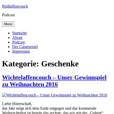
Zum
Brüllaffencouch
Inhalt
Podcast
springen
Menü
Startseite
About
Podcast
Der Gästesessel
Impressum
Kategorie:
Geschenke
Wichtelaffencouch – Unser Gewinnspiel
zu Weihnachten 2016
Liebe Hörerschaft,
das Jahr neigt sich dem Ende entgegen und das kommende
Weihnachtsfest ist bereits das sechste, das wir seit der „Geburt“