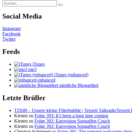
Suchen
Suchen
nach:
Social Media
Instagram
Facebook
Twitter
Feeds
iTunes
mp3
iTunes (enhanced)
enhanced
sämtliche Blogartikel
Letzte Brüller
TZ049 – Unsere kleine Filterbubble | Teezeit TalkradioTeezeit 
Kirsten
zu
Folge 393: It’s been a long time coming
Kirsten
zu
Folge 392: Eurovision Songaffen Couch
Kirsten
zu
Folge 392: Eurovision Songaffen Couch
Christian Schimmel
zu
Folge 391: The tortured podcasters dep