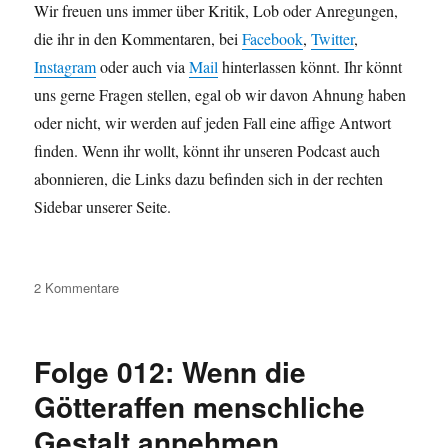
Wir freuen uns immer über Kritik, Lob oder Anregungen,
die ihr in den Kommentaren, bei
Facebook
,
Twitter
,
Instagram
oder auch via
Mail
hinterlassen könnt. Ihr könnt
uns gerne Fragen stellen, egal ob wir davon Ahnung haben
oder nicht, wir werden auf jeden Fall eine affige Antwort
finden. Wenn ihr wollt, könnt ihr unseren Podcast auch
abonnieren, die Links dazu befinden sich in der rechten
Sidebar unserer Seite.
zu
2 Kommentare
Folge
013:
Die
Folge 012: Wenn die
Affen
drehen
Götteraffen menschliche
den
Gestalt annehmen
Swag