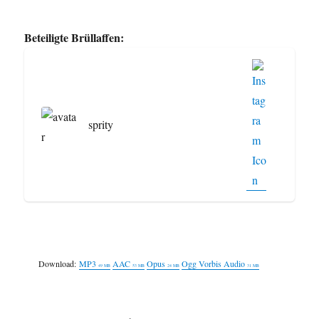
Beteiligte Brüllaffen:
sprity
Download:
MP3
AAC
Opus
Ogg Vorbis Audio
49 MB
53 MB
24 MB
31 MB