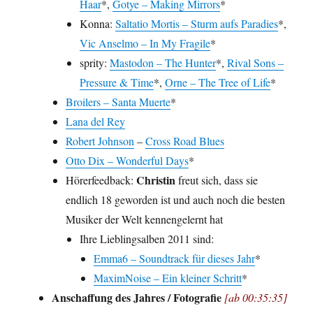
Haar
*,
Gotye – Making Mirrors
*
Konna:
Saltatio Mortis – Sturm aufs Paradies
*,
Vic Anselmo – In My Fragile
*
sprity:
Mastodon – The Hunter
*,
Rival Sons –
Pressure & Time
*,
Orne – The Tree of Life
*
Broilers – Santa Muerte
*
Lana del Rey
Robert Johnson
–
Cross Road Blues
Otto Dix – Wonderful Days
*
Christin
Hörerfeedback:
freut sich, dass sie
endlich 18 geworden ist und auch noch die besten
Musiker der Welt kennengelernt hat
Ihre Lieblingsalben 2011 sind:
Emma6 – Soundtrack für dieses Jahr
*
MaximNoise – Ein kleiner Schritt
*
Anschaffung des Jahres / Fotografie
[ab 00:35:35]