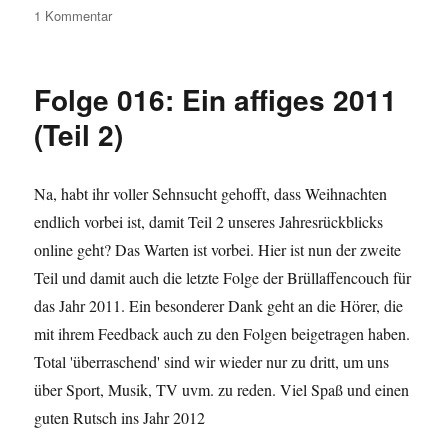
zu
1 Kommentar
Folge
017:
Auch
Folge 016: Ein affiges 2011
Affen
kochen
(Teil 2)
gern
Na, habt ihr voller Sehnsucht gehofft, dass Weihnachten
endlich vorbei ist, damit Teil 2 unseres Jahresrückblicks
online geht? Das Warten ist vorbei. Hier ist nun der zweite
Teil und damit auch die letzte Folge der Brüllaffencouch für
das Jahr 2011. Ein besonderer Dank geht an die Hörer, die
mit ihrem Feedback auch zu den Folgen beigetragen haben.
Total 'überraschend' sind wir wieder nur zu dritt, um uns
über Sport, Musik, TV uvm. zu reden. Viel Spaß und einen
guten Rutsch ins Jahr 2012