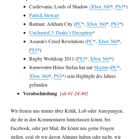
Castlevania: Lords of Shadow
(Xbox 360
*,
PS3
*)
Patrick Stewart
Batman: Arkham City (
PC
*,
Xbox 360
*,
PS3
*)
Uncharted 3: Drake’s Deception
*
Assasin’s Creed Revelations (
PC
*,
Xbox 360
*,
PS3
*)
Rugby Worldcup 2011 (
PS3
*,
Xbox 360
*)
Karnevalist
Hörer Stefan hat mit
Skyrim
(
PC
*,
Xbox 360
*,
PS3
*) sein Highlight des Jahres
gefunden
Verabschiedung
[ab 01:24:40]
Wir freuen uns immer über Kritik, Lob oder Anregungen,
die ihr in den Kommentaren hinterlassen könnt, bei
Facebook, oder per Mail. Ihr könnt uns gerne Fragen
stellen, egal ob wir davon Ahnung haben oder nicht, wir