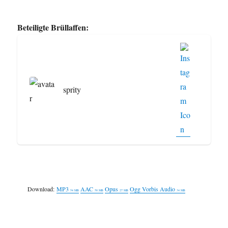
Beteiligte Brüllaffen:
sprity
Download:
MP3
AAC
Opus
Ogg Vorbis Audio
54 MB
58 MB
27 MB
34 MB