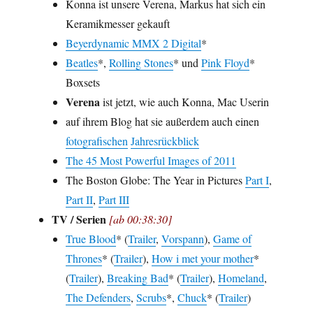
Konna ist unsere Verena, Markus hat sich ein
Keramikmesser gekauft
Beyerdynamic MMX 2 Digital
*
Beatles
*,
Rolling Stones
* und
Pink Floyd
*
Boxsets
Verena
ist jetzt, wie auch Konna, Mac Userin
auf ihrem Blog hat sie außerdem auch einen
fotografischen
Jahresrückblick
The 45 Most Powerful Images of 2011
The Boston Globe: The Year in Pictures
Part I
,
Part II
,
Part III
TV / Serien
[ab 00:38:30]
True Blood
* (
Trailer
,
Vorspann
),
Game of
Thrones
* (
Trailer
),
How i met your mother
*
(
Trailer
),
Breaking Bad
* (
Trailer
),
Homeland
,
The Defenders
,
Scrubs
*,
Chuck
* (
Trailer
)