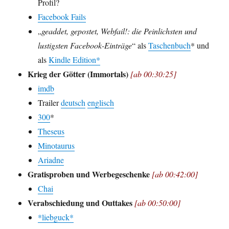
Profil?
Facebook Fails
„
geaddet, gepostet, Webfail!: die Peinlichsten und
lustigsten Facebook-Einträge
“ als
Taschenbuch
* und
als
Kindle Edition*
Krieg der Götter (Immortals)
[ab 00:30:25]
imdb
Trailer
deutsch
englisch
300
*
Theseus
Minotaurus
Ariadne
Gratisproben und Werbegeschenke
[ab 00:42:00]
Chai
Verabschiedung und Outtakes
[ab 00:50:00]
*liebguck*