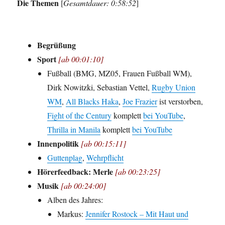
Die Themen
[
Gesamtdauer: 0:58:52
]
Begrüßung
Sport
[ab 00:01:10]
Fußball (BMG, MZ05, Frauen Fußball WM),
Dirk Nowitzki, Sebastian Vettel,
Rugby Union
WM
,
All Blacks Haka
,
Joe Frazier
ist verstorben,
Fight of the Century
komplett
bei YouTube
,
Thrilla in Manila
komplett
bei YouTube
Innenpolitik
[ab 00:15:11]
Guttenplag
,
Wehrpflicht
Hörerfeedback: Merle
[ab 00:23:25]
Musik
[ab 00:24:00]
Alben des Jahres:
Markus:
Jennifer Rostock – Mit Haut und