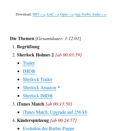
Download:
MP3
AAC
Opus
Ogg Vorbis Audio
67 MB
71 MB
33 MB
44 MB
Die Themen
[
Gesamtdauer: 1:12:01
]
Begrüßung
Sherlock Holmes 2
[ab 00:03:59]
Trailer
IMDB
Sherlock Trailer
Sherlock Amazon
*
Sherlock IMDB
iTunes Match
[ab 00:13:50]
iTunes Match: Upgrade auf 256 kb
Kinderspielzeug
[ab 00:24:57]
Evolution der Barbie-Puppe