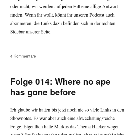
oder nicht, wir werden auf jeden Fall eine affige Antwort
finden. Wenn ihr wollt, könnt ihr unseren Podcast auch
abonnieren, die Links dazu befinden sich in der rechten
Sidebar unserer Seite.
zu
4 Kommentare
Folge
015:
Ein
Folge 014: Where no ape
affiges
2011
has gone before
(Teil
1)
Ich glaube wir hatten bis jetzt noch nie so viele Links in den
Shownotes. Es war aber auch eine abwechslungsreiche
Folge. Eigentlich hatte Markus das Thema Hacker wegen
einer 3 Sat-Doku anschneiden wollen, aber es ist wohl nicht