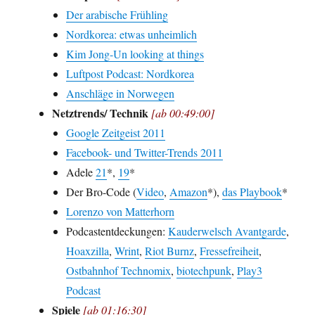
Der arabische Frühling
Nordkorea: etwas unheimlich
Kim Jong-Un looking at things
Luftpost Podcast: Nordkorea
Anschläge in Norwegen
Netztrends/ Technik
[ab 00:49:00]
Google Zeitgeist 2011
Facebook- und Twitter-Trends 2011
Adele
21
*,
19
*
Der Bro-Code (
Video
,
Amazon
*),
das Playbook
*
Lorenzo von Matterhorn
Podcastentdeckungen:
Kauderwelsch Avantgarde
,
Hoaxzilla
,
Wrint
,
Riot Burnz
,
Fressefreiheit
,
Ostbahnhof Technomix
,
biotechpunk
,
Play3
Podcast
Spiele
[ab 01:16:30]