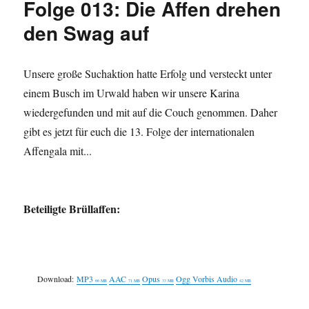
Folge 013: Die Affen drehen
no
ape
den Swag auf
has
gone
before
Unsere große Suchaktion hatte Erfolg und versteckt unter
einem Busch im Urwald haben wir unsere Karina
wiedergefunden und mit auf die Couch genommen. Daher
gibt es jetzt für euch die 13. Folge der internationalen
Affengala mit...
Beteiligte Brüllaffen:
Download:
MP3
AAC
Opus
Ogg Vorbis Audio
66 MB
71 MB
33 MB
42 MB