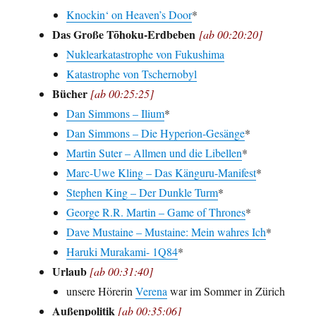
Knockin‘ on Heaven’s Door
*
Das Große Tōhoku-Erdbeben
[ab 00:20:20]
Nuklearkatastrophe von Fukushima
Katastrophe von Tschernobyl
Bücher
[ab 00:25:25]
Dan Simmons – Ilium
*
Dan Simmons – Die Hyperion-Gesänge
*
Martin Suter – Allmen und die Libellen
*
Marc-Uwe Kling – Das Känguru-Manifest
*
Stephen King – Der Dunkle Turm
*
George R.R. Martin – Game of Thrones
*
Dave Mustaine – Mustaine: Mein wahres Ich
*
Haruki Murakami- 1Q84
*
Urlaub
[ab 00:31:40]
unsere Hörerin
Verena
war im Sommer in Zürich
Außenpolitik
[ab 00:35:06]